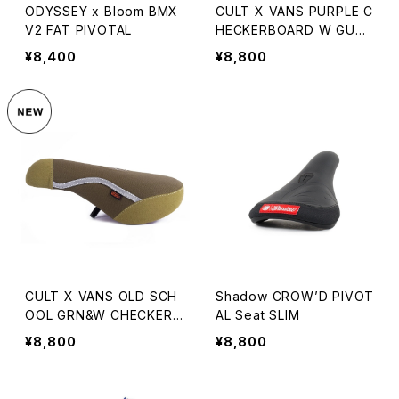
ODYSSEY x Bloom BMX
CULT X VANS PURPLE C
V2 FAT PIVOTAL
HECKERBOARD W GUM
BASE
¥8,400
¥8,800
CULT X VANS OLD SCH
Shadow CROW’D PIVOT
OOL GRN&W CHECKER
AL Seat SLIM
W GUM BASE
¥8,800
¥8,800