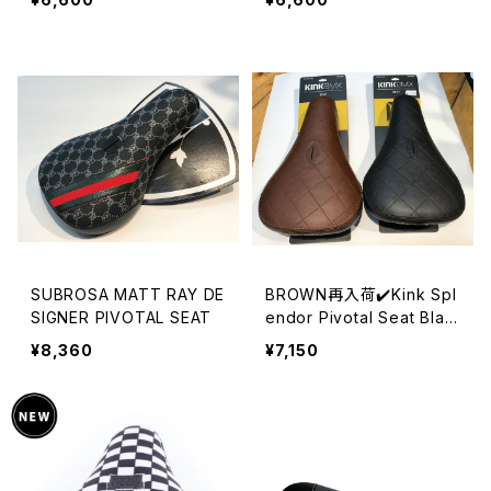
SUBROSA MATT RAY DE
BROWN再入荷✔️Kink Spl
SIGNER PIVOTAL SEAT
endor Pivotal Seat Blac
k,Brown
¥8,360
¥7,150