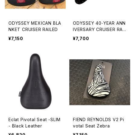
ODYSSEY MEXICAN BLA
ODYSSEY 40‑YEAR ANN
NKET CRUISER RAILED
IVERSARY CRUISER RAIL
ED SEAT Black Suede
¥7,150
¥7,700
Eclat Pivotal Seat -SLIM
FIEND REYNOLDS V2 Pi
- Black Leather
votal Seat Zebra
¥6,820
¥7,150