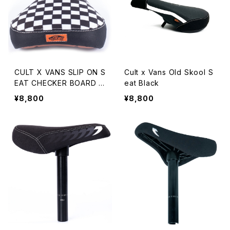
CULT X VANS SLIP ON S
Cult x Vans Old Skool S
EAT CHECKER BOARD B
eat Black
LACK
¥8,800
¥8,800