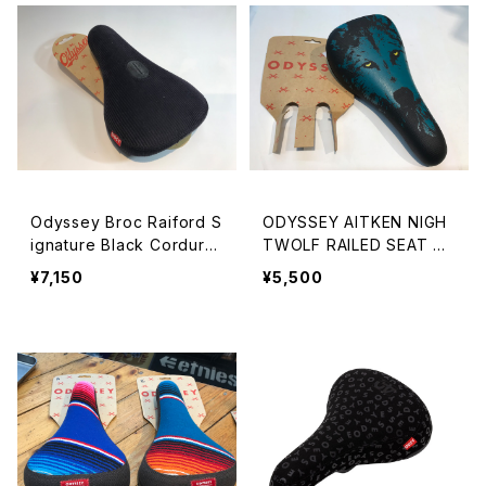
Odyssey Broc Raiford S
ODYSSEY AITKEN NIGH
ignature Black Corduro
TWOLF RAILED SEAT Gr
y
een
¥7,150
¥5,500