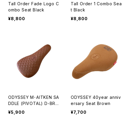
Tall Order Fade Logo C
Tall Order 1 Combo Sea
ombo Seat Black
t Black
¥8,800
¥8,800
ODYSSEY M･AITKEN SA
ODYSSEY 40year anniv
DDLE (PIVOTAL) D-BRO
ersary Seat Brown
WN
¥5,900
¥7,700