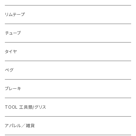
リムテープ
チューブ
タイヤ
ペグ
ブレーキ
TOOL 工具類/グリス
アパレル／雑貨