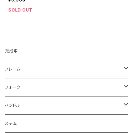
SOLD OUT
CATEGORY
完成車
フレーム
16”/18”
フォーク
20”
12~16”
ハンドル
~19.75”
18”
~7”
ステム