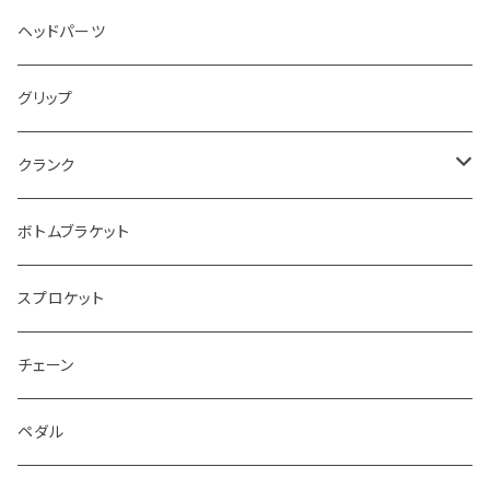
~20.25”
20”
~8”
ヘッドパーツ
~20.5”
24”
~9”
グリップ
~20.75”
~10”
クランク
~21”
110~155mm
ボトムブラケット
160mm
スプロケット
165mm
チェーン
170mm
ペダル