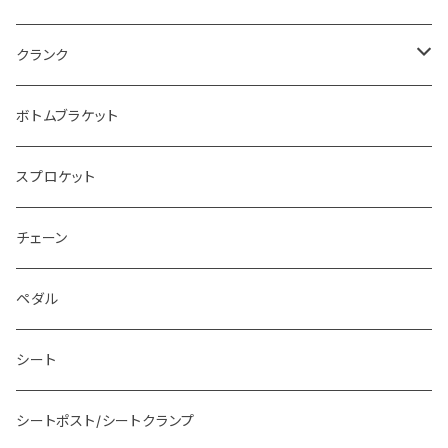
~20.75”
~10”
クランク
~21”
110~155mm
ボトムブラケット
160mm
スプロケット
165mm
チェーン
170mm
ペダル
175mm
シート
シートポスト/シートクランプ