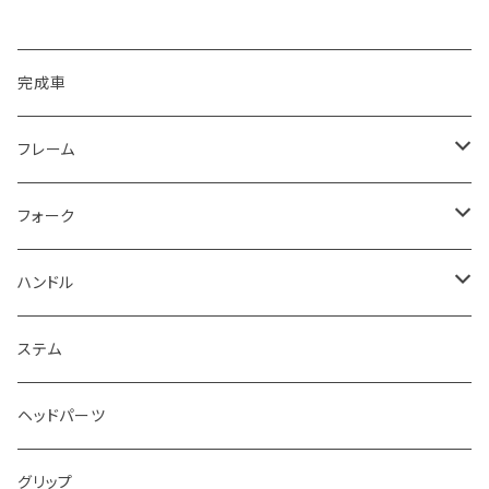
CATEGORY
完成車
フレーム
16”/18”
フォーク
20”
12~16”
ハンドル
~19.75”
18”
~7”
ステム
~20.25”
20”
~8”
ヘッドパーツ
~20.5”
24”
~9”
グリップ