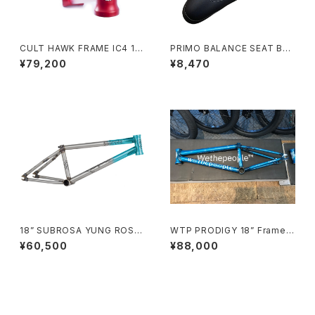
CULT HAWK FRAME IC4 1
PRIMO BALANCE SEAT BLA
8”/20”/20.5”/20.75” DARK M
CK
¥79,200
¥8,470
AROON
18” SUBROSA YUNG ROSE
WTP PRODIGY 18” Frame
RAWFADE (18.5”)
TRANSLUCENT BLUE
¥60,500
¥88,000
CATEGORY