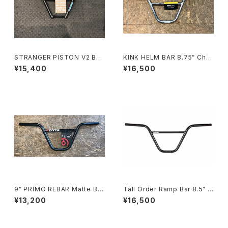
STRANGER PISTON V2 BA
KINK HELM BAR 8.75” Chro
R 9" MATT BLACK
me
¥15,400
¥16,500
9” PRIMO REBAR Matte Bla
Tall Order Ramp Bar 8.5” B
ck
lack
¥13,200
¥16,500