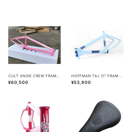
その他の商品
CULT ANGIE CREW FRAME
HOFFMAN TAJ 21" FRAME
20” R/990 PINK FADE
BLUE
¥60,500
¥53,900