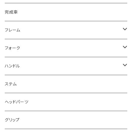
完成車
フレーム
16”/18”
フォーク
20”
12~16”
ハンドル
~19.75”
18”
~7”
ステム
~20.25”
20”
~8”
ヘッドパーツ
~20.5”
24”
~9”
グリップ