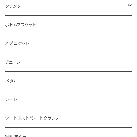
~20.75”
~10”
クランク
~21”
110~155mm
ボトムブラケット
160mm
スプロケット
165mm
チェーン
170mm
ペダル
175mm
シート
シートポスト/シートクランプ
完組ホイール