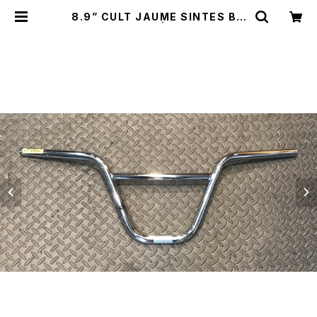
8.9” CULT JAUME SINTES BA
R CHROME | bmxshop