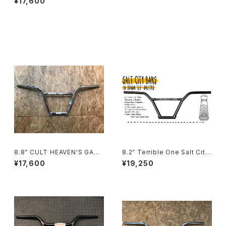
¥17,600
同じカテゴリの商品
8.8” CULT HEAVEN'S GATE
8.2” Terrible One Salt City
4PC BAR CHROME
Handle Bars
¥17,600
¥19,250