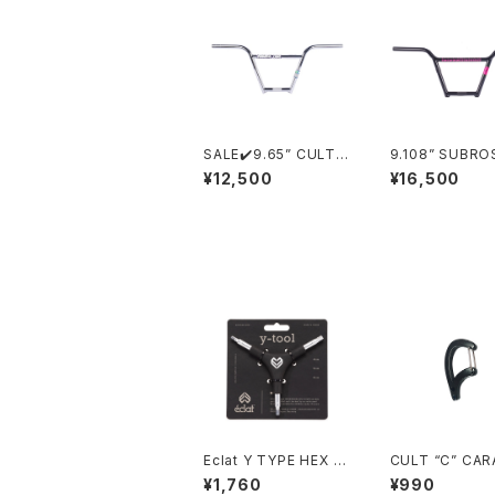
SALE✔️9.65” CULT
9.108” SUBRO
HEAVEN'S GATE 4pc
M 4PC BAR Bl
¥12,500
¥16,500
Chrome
その他の商品
Eclat Y TYPE HEX W
CULT “C” CAR
RENCH 4, 5, 6mm
R SPOKE WRE
¥1,760
¥990