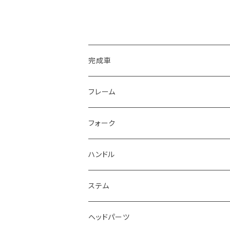
CATEGORY
完成車
フレーム
16”/18”
フォーク
20”
12~16”
ハンドル
~19.75”
18”
~7”
ステム
~20.25”
20”
~8”
ヘッドパーツ