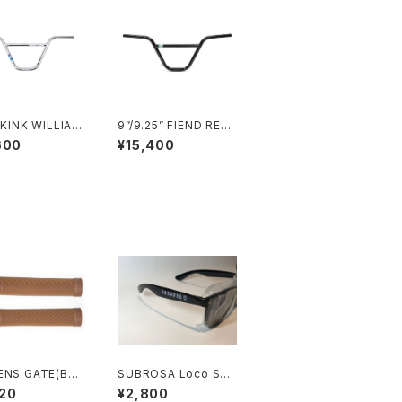
 KINK WILLIAM
9”/9.25” FIEND REY
R CHROME
NOLDS BAR BLACK
600
¥15,400
ENS GATE(BEG
SUBROSA Loco Sun
RIP GUM
glasses
20
¥2,800