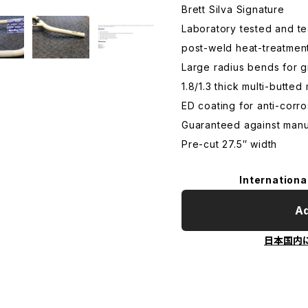
Brett Silva Signature
Laboratory tested and t
post-weld heat-treatmen
Large radius bends for gr
1.8/1.3 thick multi-butted
ED coating for anti-corro
Guaranteed against manu
Pre-cut 27.5″ width
Internationa
Ad
日本国内