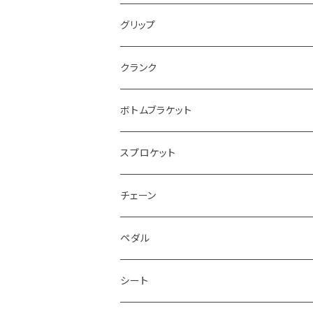
~20.5”
24”
~9”
グリップ
~20.75”
~10”
クランク
~21”
110~155mm
ボトムブラケット
160mm
スプロケット
165mm
チェーン
170mm
ペダル
175mm
シート