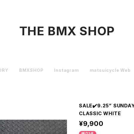
THE BMX SHOP
ORY
BMXSHOP
Instagram
matsuicycle Web
SALE✔️9.25” SUNDA
CLASSIC WHITE
¥9,900
残り1点