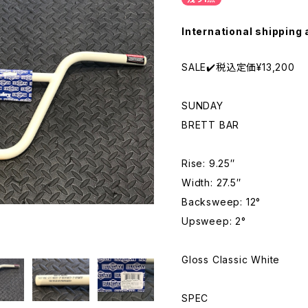
International shipping 
SALE✔️税込定価¥13,200
SUNDAY
BRETT BAR
Rise: 9.25″
Width: 27.5″
Backsweep: 12°
Upsweep: 2°
Gloss Classic White
SPEC