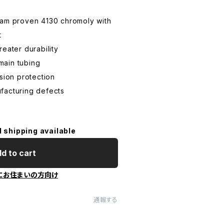
eam proven 4130 chromoly with
t
eater durability
 main tubing
sion protection
facturing defects
l shipping available
d to cart
にお住まいの方向け
通報する